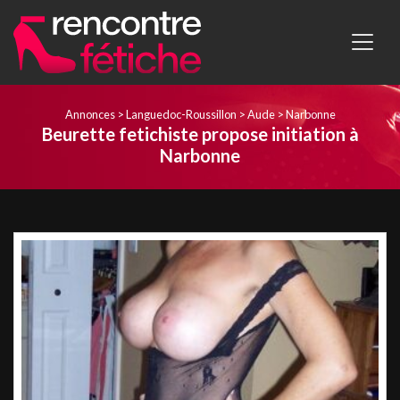
Annonces
>
Languedoc-Roussillon
>
Aude
>
Narbonne
Beurette fetichiste propose initiation à
Narbonne