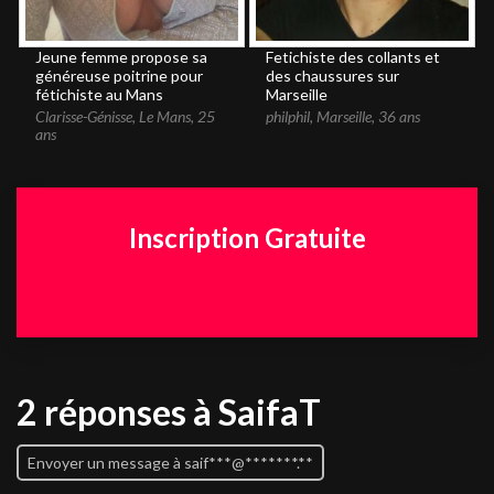
Jeune femme propose sa
Fetichiste des collants et
généreuse poitrine pour
des chaussures sur
fétichiste au Mans
Marseille
Clarisse-Génisse
,
Le Mans
,
25
philphil
,
Marseille
,
36 ans
ans
Inscription Gratuite
2 réponses
à SaifaT
Envoyer un message à saif***@*******.**