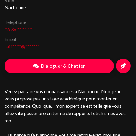
Narbonne
Téléphone
06 36 ** ** **
Email
saif****@****.***
Dialoguer & Chatter
Venez parfaire vos connaissances à Narbonne. Non, je ne
vous propose pas un stage académique pour monter en
compétence. Quoi que… mon expertise est telle que vous
allez vite passer pro en terme de rapports fétichismes avec
moi.
Oui, parce qu’à Narbonne, vous me retrouverez, moi, une