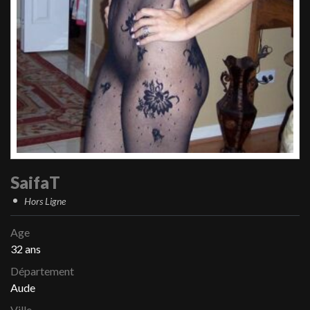
SaifaT
Hors Ligne
Age
32 ans
Département
Aude
Ville