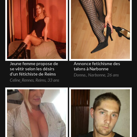
Jeune femme propose de
Annonce fetichisme des
se vêtir selon les désirs
talons à Narbonne
d’un fétichiste de Reims
Donna.
,
Narbonne
,
26 ans
Celine_Rennes
,
Reims
,
33 ans