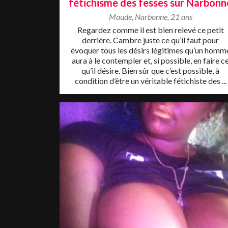
fétichisme des fesses sur Narbonn
Maude
,
Narbonne
,
21 ans
Regardez comme il est bien relevé ce petit
derrière. Cambre juste ce qu’il faut pour
évoquer tous les désirs légitimes qu’un homm
aura à le contempler et, si possible, en faire c
qu’il désire. Bien sûr que c’est possible, à
condition d’être un véritable fétichiste des ...