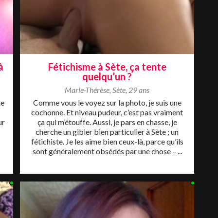
à
Fétichisme à Sète, ça tente
quelqu’un ?
Marie-Thérèse
,
Sète
,
29 ans
te
Comme vous le voyez sur la photo, je suis une
cochonne. Et niveau pudeur, c’est pas vraiment
ur
ça qui m’étouffe. Aussi, je pars en chasse, je
cherche un gibier bien particulier à Sète ; un
fétichiste. Je les aime bien ceux-là, parce qu’ils
sont généralement obsédés par une chose – ...