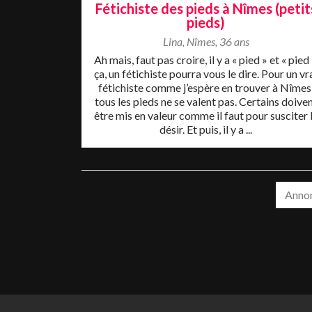
Fétichiste des pieds à Nîmes (petit
pieds)
Lina
,
Nîmes
,
36 ans
Ah mais, faut pas croire, il y a « pied » et « pied 
ça, un fétichiste pourra vous le dire. Pour un vr
fétichiste comme j’espère en trouver à Nîmes
tous les pieds ne se valent pas. Certains doive
être mis en valeur comme il faut pour susciter 
désir. Et puis, il y a ...
Annon