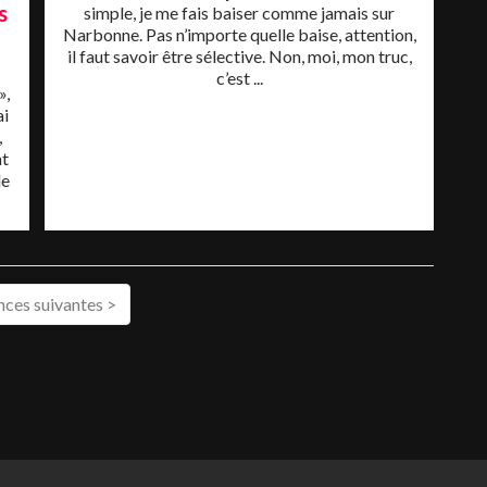
s
simple, je me fais baiser comme jamais sur
Narbonne. Pas n’importe quelle baise, attention,
il faut savoir être sélective. Non, moi, mon truc,
c’est ...
»,
ai
,
nt
le
ces suivantes >