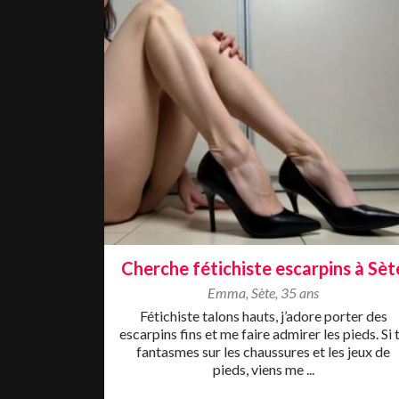
Cherche fétichiste escarpins à Sèt
Emma
,
Sète
,
35 ans
Fétichiste talons hauts, j’adore porter des
escarpins fins et me faire admirer les pieds. Si 
fantasmes sur les chaussures et les jeux de
pieds, viens me ...