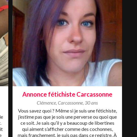
Annonce fétichiste Carcassonne
Clémence
,
Carcassonne
,
30 ans
Vous savez quoi ? Même si je suis une fétichiste,
de
j’estime pas que je sois une perverse ou quoi que
.
ce soit. Je sais qu’il y a beaucoup de libertines
it
qui aiment s’afficher comme des cochonnes,
e
mais franchement, je suis pas dans ce registre. À