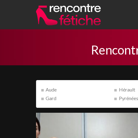
Rencontr
Aude
Hérault
Gard
Pyrénées