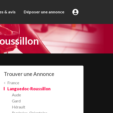
s & avis
Déposer une annonce
ussillon
Trouver une Annonce
France
Languedoc-Roussillon
Aude
Gard
Hérault
Pyrénées-Orientales