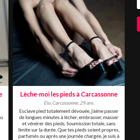
e
Lèche-moi les pieds à Carcassonne
Élo
,
Carcassonne
,
29 ans
Esclave pied totalement dévouée, j’aime passer
tu
de longues minutes à lécher, embrasser, masser
et vénérer des pieds. Soumission totale, sans
limite sur la durée. Que tes pieds soient propres,
parfumés ou après une journée chargée, je suis à