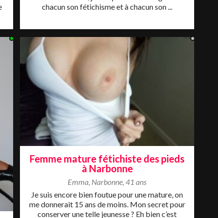
e
chacun son fétichisme et à chacun son ...
Femme mature fétichiste des pieds
à Narbonne
Emma
,
Narbonne
,
41 ans
Je suis encore bien foutue pour une mature, on
me donnerait 15 ans de moins. Mon secret pour
conserver une telle jeunesse ? Eh bien c’est