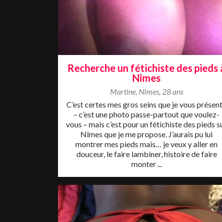
Recherche un fétichiste des pieds 
Nîmes
Martine
,
Nîmes
,
28 ans
C’est certes mes gros seins que je vous présen
– c’est une photo passe-partout que voulez-
vous – mais c’est pour un fétichiste des pieds s
Nîmes que je me propose. J’aurais pu lui
montrer mes pieds mais… je veux y aller en
douceur, le faire lambiner, histoire de faire
monter ...