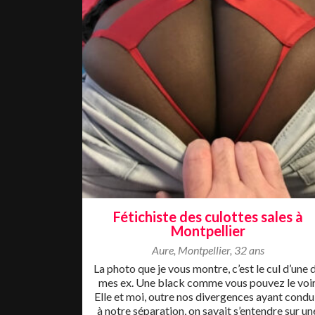
Fétichiste des culottes sales à
Montpellier
Aure
,
Montpellier
,
32 ans
La photo que je vous montre, c’est le cul d’une 
mes ex. Une black comme vous pouvez le voir
Elle et moi, outre nos divergences ayant condu
à notre séparation, on savait s’entendre sur un