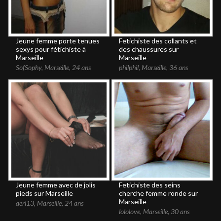
Jeune femme porte tenues
Fetichiste des collants et
sexys pour fétichiste à
des chaussures sur
Marseille
Marseille
SofSophy
,
Marseille
,
24 ans
philphil
,
Marseille
,
36 ans
Jeune femme avec de jolis
Fetichiste des seins
pieds sur Marseille
cherche femme ronde sur
Marseille
aeri13
,
Marseille
,
24 ans
lololove
,
Marseille
,
30 ans