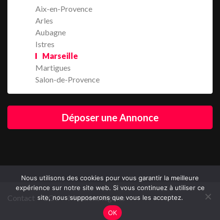
Aix-en-Provence
Arles
Aubagne
Istres
Marseille
Martigues
Salon-de-Provence
Déposer une Annonce
Nous utilisons des cookies pour vous garantir la meilleure
expérience sur notre site web. Si vous continuez à utiliser ce
Contact
CGU
Mentions légales
site, nous supposerons que vous les acceptez.
OK