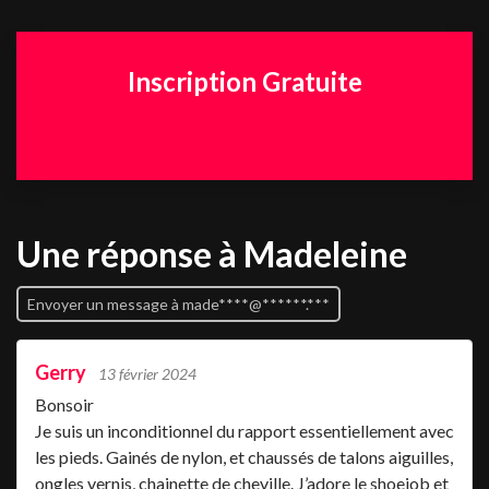
Inscription Gratuite
Une réponse
à Madeleine
Envoyer un message à made****@******.***
Gerry
13 février 2024
Bonsoir
Je suis un inconditionnel du rapport essentiellement avec
les pieds. Gainés de nylon, et chaussés de talons aiguilles,
ongles vernis, chainette de cheville. J’adore le shoejob et