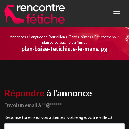
Annonces
>
Languedoc-Roussillon
>
Gard
>
Nîmes
>
Rencontre pour
plan baise fetichiste à Nîmes
plan-baise-fetichiste-le-mans.jpg
Répondre
à l'annonce
Envoi un email à **@****.**
Réponse (précisez vos attentes, votre age, votre ville ...)