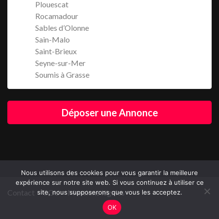
Plouescat
Rocamadour
Sables d’Olonne
Sain-Malo
Saint-Brieux
Seyne-sur-Mer
Soumis à Grasse
Déposer une Annonce
Nous utilisons des cookies pour vous garantir la meilleure
expérience sur notre site web. Si vous continuez à utiliser ce
Contact
CGU
Mentions légales
site, nous supposerons que vous les acceptez.
OK