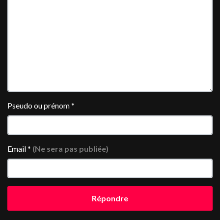
Pseudo ou prénom
*
Email
*
(Ne sera pas publiée)
Répondre