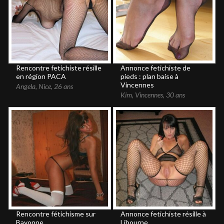
Rencontre fetichiste résille
Annonce fetichiste de
en région PACA
pieds : plan baise à
Vincennes
Angela
,
Nice
,
26 ans
Kim
,
Vincennes
,
30 ans
Rencontre fétichisme sur
Annonce fetichiste résille à
Bayonne
Libourne