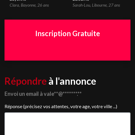
Clara
,
Bayonne
,
26 ans
Sarah-Lou
,
Libourne
,
27 ans
Inscription Gratuite
Répondre
à l'annonce
Envoi un email à vale**@*******.**
Réponse (précisez vos attentes, votre age, votre ville ...)