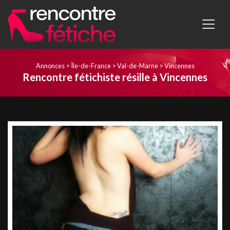
Annonces
>
Île-de-France
>
Val-de-Marne
>
Vincennes
Rencontre fétichiste résille à Vincennes