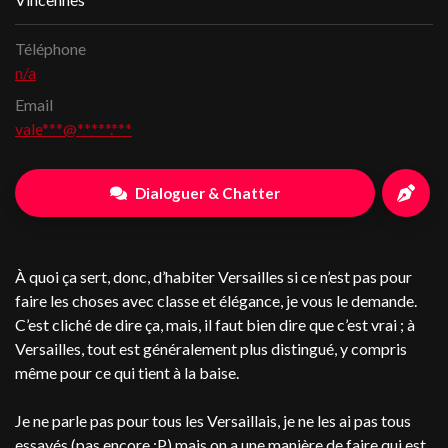
Téléphone
n/a
Email
vale***@*****.***
Dialoguer & Chatter
À quoi ça sert, donc, d’habiter Versailles si ce n’est pas pour
faire les choses avec classe et élégance, je vous le demande.
C’est cliché de dire ça, mais, il faut bien dire que c’est vrai ; à
Versailles, tout est généralement plus distingué, y compris
même pour ce qui tient à la baise.
Je ne parle pas pour tous les Versaillais, je ne les ai pas tous
essayés (pas encore :P) mais on a une manière de faire qui est