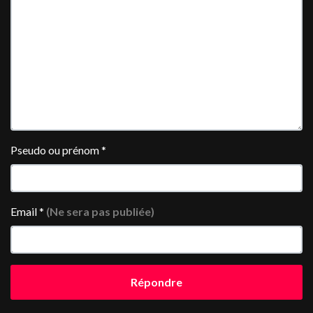
Pseudo ou prénom
*
Email
*
(Ne sera pas publiée)
Répondre