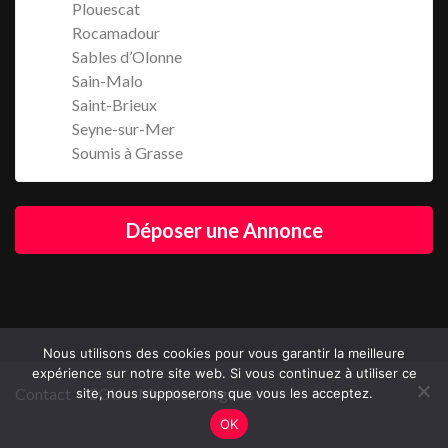
Plouescat
Rocamadour
Sables d’Olonne
Sain-Malo
Saint-Brieux
Seyne-sur-Mer
Soumis à Grasse
Déposer une Annonce
Nous utilisons des cookies pour vous garantir la meilleure
expérience sur notre site web. Si vous continuez à utiliser ce
Contact
CGU
Mentions légales
site, nous supposerons que vous les acceptez.
OK