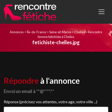
Annonces
>
Île-de-France
>
Seine-et-Marne
>
Chelles
>
Rencontre
femme fetichiste à Chelles
fetichiste-chelles.jpg
Répondre
à l'annonce
Envoi un email à **@****.**
Réponse (précisez vos attentes, votre age, votre ville ...)