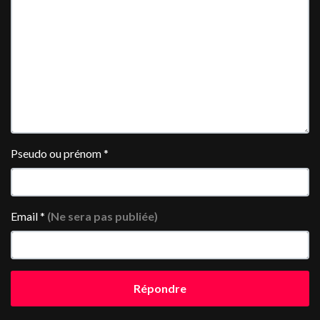
Pseudo ou prénom
*
Email
*
(Ne sera pas publiée)
Répondre