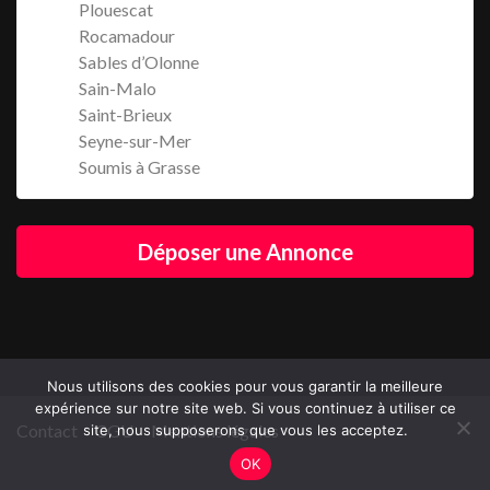
Plouescat
Rocamadour
Sables d’Olonne
Sain-Malo
Saint-Brieux
Seyne-sur-Mer
Soumis à Grasse
Déposer une Annonce
Nous utilisons des cookies pour vous garantir la meilleure
expérience sur notre site web. Si vous continuez à utiliser ce
Contact
CGU
Mentions légales
site, nous supposerons que vous les acceptez.
OK