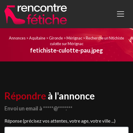
Annonces
>
Aquitaine
>
Gironde
>
Mérignac
>
Recherche un fétichiste
culotte sur Mérignac
fetichiste-culotte-pau.jpeg
Répondre
à l'annonce
Envoi un email à *****@****.***
Réponse (précisez vos attentes, votre age, votre ville ...)