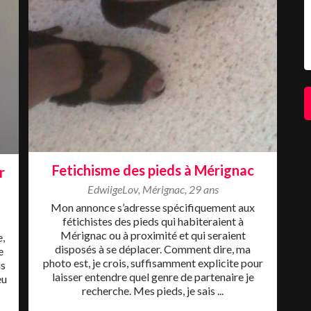
Fetichisme des pieds à Mérignac
r
EdwiigeLov
,
Mérignac
,
29 ans
Mon annonce s’adresse spécifiquement aux
fétichistes des pieds qui habiteraient à
Mérignac ou à proximité et qui seraient
e,
disposés à se déplacer. Comment dire, ma
e
photo est, je crois, suffisamment explicite pour
is
laisser entendre quel genre de partenaire je
eu
recherche. Mes pieds, je sais ...