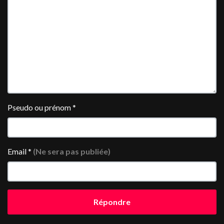
Pseudo ou prénom
*
Email
*
(Ne sera pas publiée)
Répondre