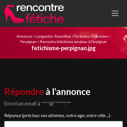
Annonces
>
Languedoc-Roussillon
>
Pyrénées-Orientales
>
Perpignan
>
Rencontre fetichisme amateur à Perpignan
fetichisme-perpignan.jpg
Répondre
à l'annonce
Envoi un email à ****@******.***
Réponse (précisez vos attentes, votre age, votre ville ...)