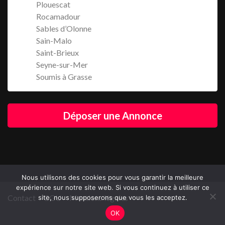
Plouescat
Rocamadour
Sables d’Olonne
Sain-Malo
Saint-Brieux
Seyne-sur-Mer
Soumis à Grasse
Déposer une Annonce
Nous utilisons des cookies pour vous garantir la meilleure
expérience sur notre site web. Si vous continuez à utiliser ce
Contact
CGU
Mentions légales
site, nous supposerons que vous les acceptez.
OK