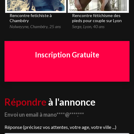
Rencontre fetichiste à
Rencontre fétichisme des
Chambéry
pieds pour couple sur Lyon
Nolweyyne
,
Chambéry
,
25 ans
Serge
,
Lyon
,
40 ans
Inscription Gratuite
Répondre
à l'annonce
Envoi un email à mano****@****.***
Réponse (précisez vos attentes, votre age, votre ville ...)