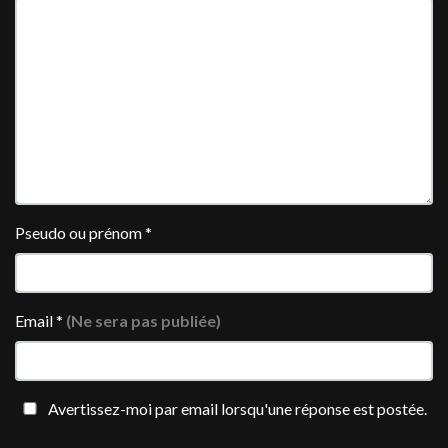
Pseudo ou prénom
*
Email
*
(Ne sera pas publiée)
Avertissez-moi par email lorsqu'une réponse est postée.