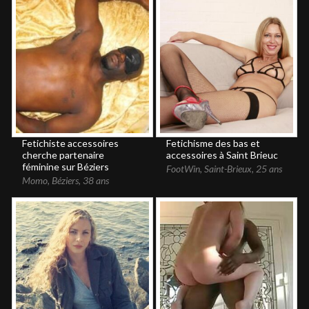
Fetichiste accessoires
Fetichisme des bas et
cherche partenaire
accessoires à Saint Brieuc
féminine sur Béziers
FootWin
,
Saint-Brieux
,
25 ans
Momo
,
Béziers
,
38 ans