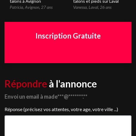
talons à Avignon
talons et pieds sur Laval
Patricia
,
Avignon
,
27 ans
Vanessa
,
Laval
,
26 ans
Inscription Gratuite
Répondre
à l'annonce
Envoi un email à made***@*******.**
Réponse (précisez vos attentes, votre age, votre ville ...)