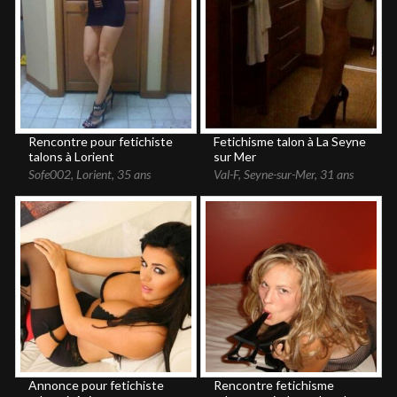
Rencontre pour fetichiste
Fetichisme talon à La Seyne
talons à Lorient
sur Mer
Sofe002
,
Lorient
,
35 ans
Val-F
,
Seyne-sur-Mer
,
31 ans
Annonce pour fetichiste
Rencontre fetichisme