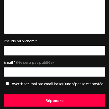
Pseudo ou prénom
*
Email
*
(Ne sera pas publiée)
Avertissez-moi par email lorsqu'une réponse est postée.
Répondre