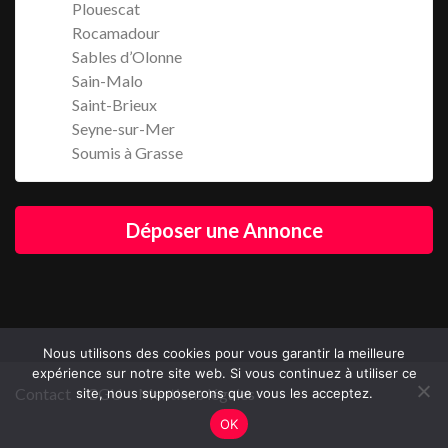
Plouescat
Rocamadour
Sables d’Olonne
Sain-Malo
Saint-Brieux
Seyne-sur-Mer
Soumis à Grasse
Déposer une Annonce
Nous utilisons des cookies pour vous garantir la meilleure
expérience sur notre site web. Si vous continuez à utiliser ce
Contact
CGU
Mentions légales
site, nous supposerons que vous les acceptez.
OK