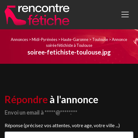
Annonces
>
Midi-Pyrénées
>
Haute-Garonne
>
Toulouse
>
Annonce
soirée fétichiste à Toulouse
soiree-fetichiste-toulouse.jpg
Répondre
à l'annonce
Envoi un email à *****@*****.***
Réponse (précisez vos attentes, votre age, votre ville ...)