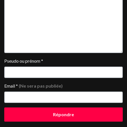
Pseudo ou prénom
*
Email
*
(Ne sera pas publiée)
Répondre