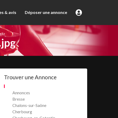
s & avis
Déposer une annonce
ritz
.jpg
Trouver une Annonce
Annonces
Bresse
Chalons-sur-Saône
Cherbourg
Cherbourg-en-Cotentin