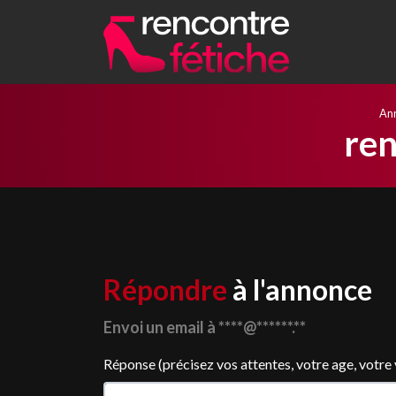
An
ren
Répondre
à l'annonce
Envoi un email à ****@******.**
Réponse (précisez vos attentes, votre age, votre vil