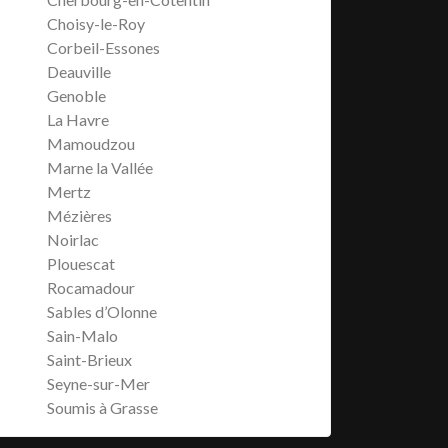
Choisy-le-Roy
Corbeil-Essones
Deauville
Genoble
La Havre
Mamoudzou
Marne la Vallée
Mertz
Mézières
Noirlac
Plouescat
Rocamadour
Sables d’Olonne
Sain-Malo
Saint-Brieux
Seyne-sur-Mer
Soumis à Grasse