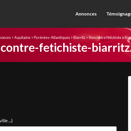
Annonces
Témoignage
nonces
>
Aquitaine
>
Pyrénées-Atlantiques
>
Biarritz
>
Rencontre fétichiste à Biar
contre-fetichiste-biarritz
le ...)