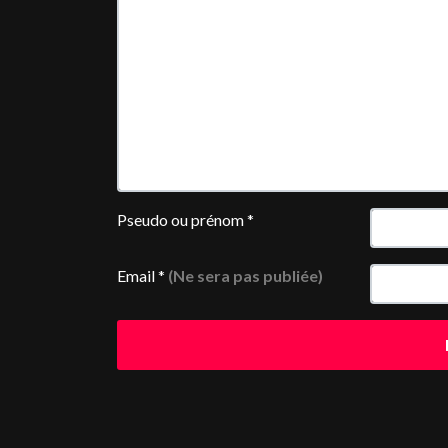
Pseudo ou prénom
*
Email
*
(Ne sera pas publiée)