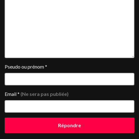
Pseudo ou prénom
*
Email
*
(Ne sera pas publiée)
Répondre