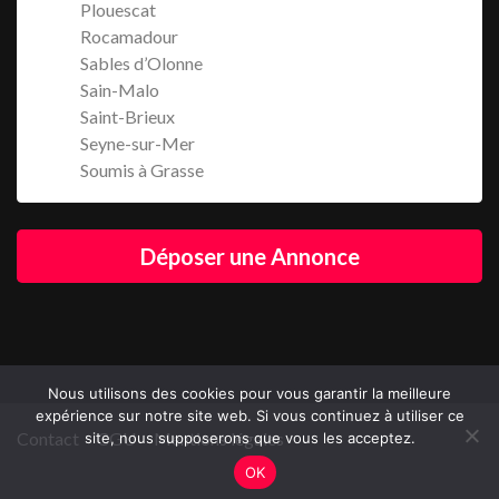
Plouescat
Rocamadour
Sables d’Olonne
Sain-Malo
Saint-Brieux
Seyne-sur-Mer
Soumis à Grasse
Déposer une Annonce
Nous utilisons des cookies pour vous garantir la meilleure
expérience sur notre site web. Si vous continuez à utiliser ce
Contact
CGU
Mentions légales
site, nous supposerons que vous les acceptez.
OK