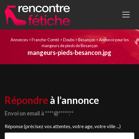
Annonces
>
Franche-Comté
>
Doubs
>
Besançon
>
Annonce pour les
mangeurs de pieds de Besançon
mangeurs-pieds-besancon.jpg
Répondre
à l'annonce
Envoi un email à ****@*****.**
Réponse (précisez vos attentes, votre age, votre ville ...)