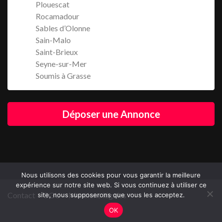
Plouescat
Rocamadour
Sables d’Olonne
Sain-Malo
Saint-Brieux
Seyne-sur-Mer
Soumis à Grasse
Déposer une Annonce
Nous utilisons des cookies pour vous garantir la meilleure
expérience sur notre site web. Si vous continuez à utiliser ce
Contact
CGU
Mentions légales
site, nous supposerons que vous les acceptez.
OK