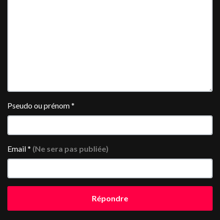
Pseudo ou prénom
*
Email
*
(Ne sera pas publiée)
Répondre