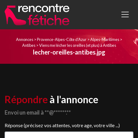
Annonces
>
Provence-Alpes-Côte d'Azur
>
Alpes-Maritimes
>
Antibes
>
Viens me lécher les oreilles (et plus) à Antibes
lecher-oreilles-antibes.jpg
Répondre
à l'annonce
Envoi un email à **@******.**
Réponse (précisez vos attentes, votre age, votre ville ...)