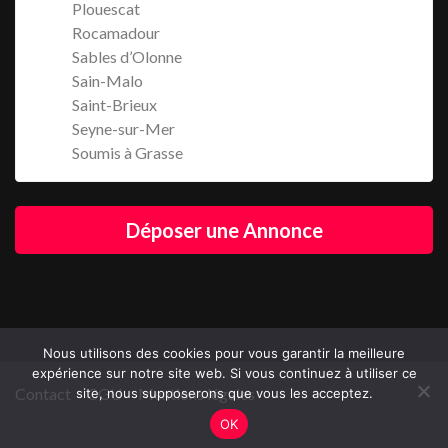
Plouescat
Rocamadour
Sables d’Olonne
Sain-Malo
Saint-Brieux
Seyne-sur-Mer
Soumis à Grasse
Déposer une Annonce
Nous utilisons des cookies pour vous garantir la meilleure
expérience sur notre site web. Si vous continuez à utiliser ce
Contact
CGU
Mentions légales
site, nous supposerons que vous les acceptez.
OK