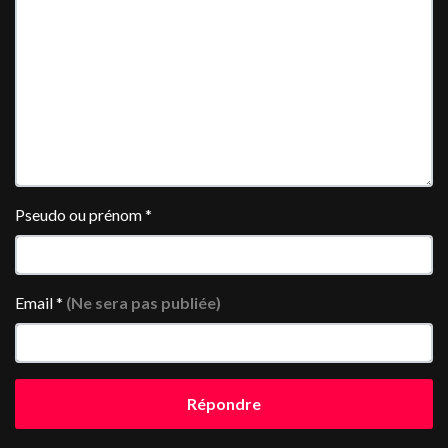
Pseudo ou prénom
*
Email
*
(Ne sera pas publiée)
Répondre