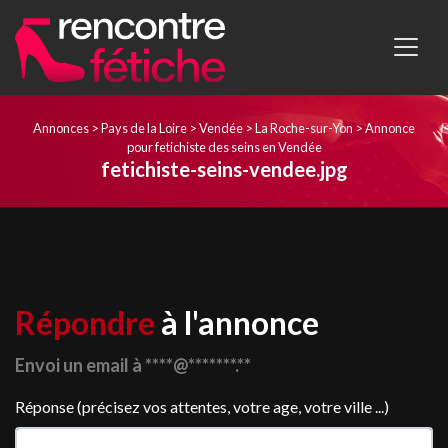
Annonces
>
Pays de la Loire
>
Vendée
>
La Roche-sur-Yon
>
Annonce
pour fetichiste des seins en Vendée
fetichiste-seins-vendee.jpg
Répondre
à l'annonce
Envoi un email à ****@*******.**
Réponse (précisez vos attentes, votre age, votre ville ...)