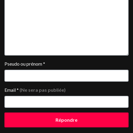
Pseudo ou prénom
*
Email
*
(Ne sera pas publiée)
Répondre