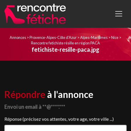
Annonces
>
Provence-Alpes-Côte d'Azur
>
Alpes-Maritimes
>
Nice
>
Rencontre fetichiste résille en région PACA
fetichiste-resille-paca.jpg
Répondre
à l'annonce
Envoi un email à **@****.***
Réponse (précisez vos attentes, votre age, votre ville ...)