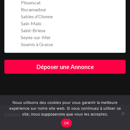
Plouescat
Rocamadour
Sables d’Olonne
Sain-Malo
Saint-Brieux
Seyne-sur-Mer
Soumis à Grasse
Déposer une Annonce
Nous utilisons des cookies pour vous garantir la meilleure
expérience sur notre site web. Si vous continuez à utiliser ce
Contact
CGU
Mentions légales
site, nous supposerons que vous les acceptez.
OK