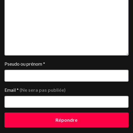
Pseudo ou prénom
*
Email
*
(Ne sera pas publiée)
Répondre