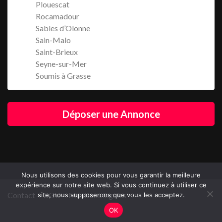
Plouescat
Rocamadour
Sables d’Olonne
Sain-Malo
Saint-Brieux
Seyne-sur-Mer
Soumis à Grasse
Déposer une Annonce
Nous utilisons des cookies pour vous garantir la meilleure
expérience sur notre site web. Si vous continuez à utiliser ce
Contact
CGU
Mentions légales
site, nous supposerons que vous les acceptez.
OK