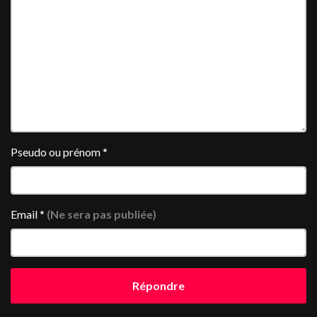
Pseudo ou prénom
*
Email
*
(Ne sera pas publiée)
Répondre