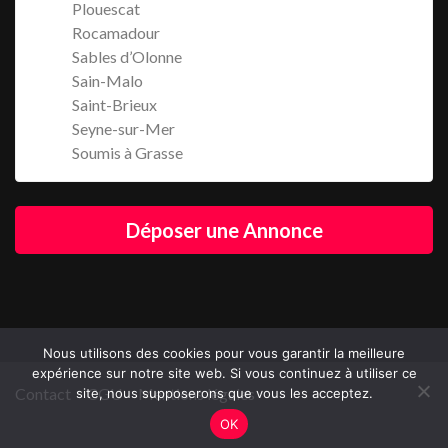
Plouescat
Rocamadour
Sables d’Olonne
Sain-Malo
Saint-Brieux
Seyne-sur-Mer
Soumis à Grasse
Déposer une Annonce
Nous utilisons des cookies pour vous garantir la meilleure
expérience sur notre site web. Si vous continuez à utiliser ce
Contact
CGU
Mentions légales
site, nous supposerons que vous les acceptez.
OK