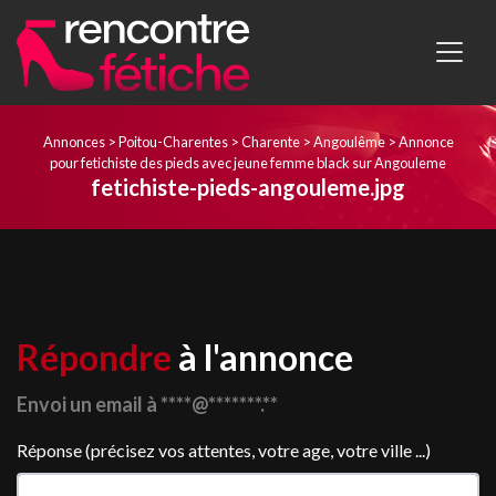
Annonces
>
Poitou-Charentes
>
Charente
>
Angoulême
>
Annonce
pour fetichiste des pieds avec jeune femme black sur Angouleme
fetichiste-pieds-angouleme.jpg
Répondre
à l'annonce
Envoi un email à ****@*******.**
Réponse (précisez vos attentes, votre age, votre ville ...)