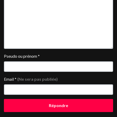
Pseudo ou prénom
*
Email
*
(Ne sera pas publiée)
Répondre