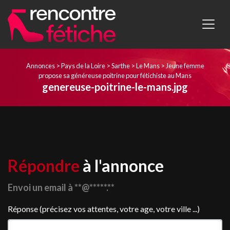
Annonces
>
Pays de la Loire
>
Sarthe
>
Le Mans
>
Jeune femme
propose sa généreuse poitrine pour fétichiste au Mans
genereuse-poitrine-le-mans.jpg
Répondre
à l'annonce
Envoi un email à **@*****.**
Réponse (précisez vos attentes, votre age, votre ville ...)