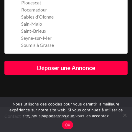
Plouescat
Rocamadour
Sables d’Olonne
Sain-Malo
Saint-Brieux
Seyne-sur-Mer
Soumis à Grasse
Déposer une Annonce
Nous utilisons des cookies pour vous garantir la meilleure
expérience sur notre site web. Si vous continuez à utiliser ce
Contact
CGU
Mentions légales
site, nous supposerons que vous les acceptez.
OK