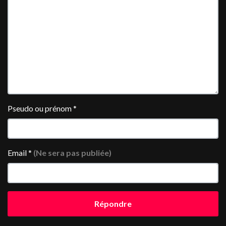
Pseudo ou prénom
*
Email
*
(Ne sera pas publiée)
Répondre