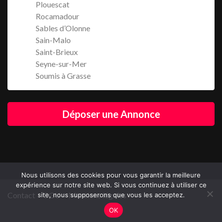
Plouescat
Rocamadour
Sables d’Olonne
Sain-Malo
Saint-Brieux
Seyne-sur-Mer
Soumis à Grasse
Déposer une Annonce
Nous utilisons des cookies pour vous garantir la meilleure
expérience sur notre site web. Si vous continuez à utiliser ce
Contact
CGU
Mentions légales
site, nous supposerons que vous les acceptez.
OK