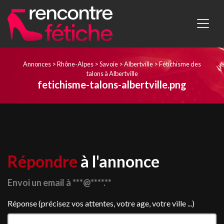
Annonces
>
Rhône-Alpes
>
Savoie
>
Albertville
>
Fétichisme des
talons à Albertville
fetichisme-talons-albertville.png
Répondre
à l'annonce
Envoi un email à ***@****.**
Réponse (précisez vos attentes, votre age, votre ville ...)