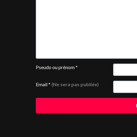
Pseudo ou prénom
*
Email
*
(Ne sera pas publiée)