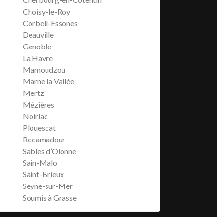
Choisy-le-Roy
Corbeil-Essones
Deauville
Genoble
La Havre
Mamoudzou
Marne la Vallée
Mertz
Mézières
Noirlac
Plouescat
Rocamadour
Sables d’Olonne
Sain-Malo
Saint-Brieux
Seyne-sur-Mer
Soumis à Grasse