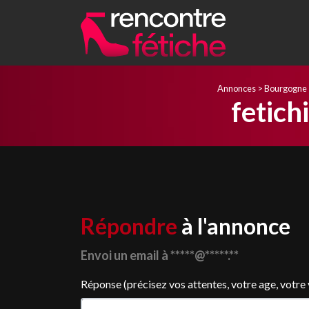
Annonces
>
Bourgogne
fetich
Répondre
à l'annonce
Envoi un email à *****@*****.**
Réponse (précisez vos attentes, votre age, votre vil