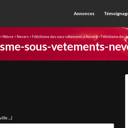
Annonces
Témoignage
>
Nièvre
>
Nevers
>
Fétichisme des sous-vêtements à Nevers
>
Fétichisme des 
isme-sous-vetements-nev
le ...)