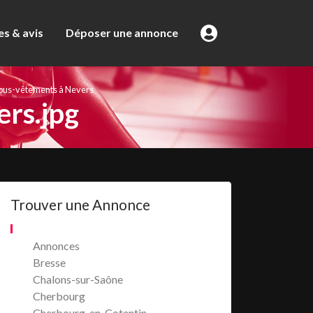
s & avis
Déposer une annonce
sous-vêtements à Nevers
ers.jpg
Trouver une Annonce
Annonces
Bresse
Chalons-sur-Saône
Cherbourg
Cherbourg-en-Cotentin