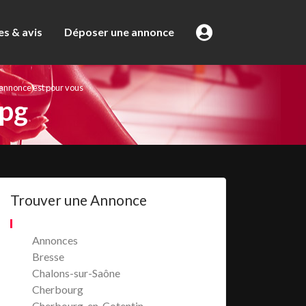
s & avis
Déposer une annonce
’annonce est pour vous
jpg
Trouver une Annonce
Annonces
Bresse
Chalons-sur-Saône
Cherbourg
Cherbourg-en-Cotentin