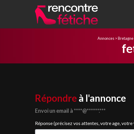
Annonces
>
Bretagne
fe
Répondre
à l'annonce
Envoi un email à ****@******.***
Réponse (précisez vos attentes, votre age, votre vil