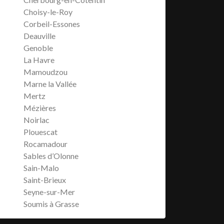
Choisy-le-Roy
Corbeil-Essones
Deauville
Genoble
La Havre
Mamoudzou
Marne la Vallée
Mertz
Mézières
Noirlac
Plouescat
Rocamadour
Sables d’Olonne
Sain-Malo
Saint-Brieux
Seyne-sur-Mer
Soumis à Grasse