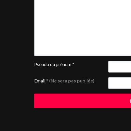
Pseudo ou prénom
*
Email
*
(Ne sera pas publiée)