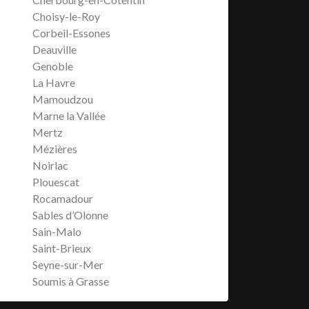
Choisy-le-Roy
Corbeil-Essones
Deauville
Genoble
La Havre
Mamoudzou
Marne la Vallée
Mertz
Mézières
Noirlac
Plouescat
Rocamadour
Sables d’Olonne
Sain-Malo
Saint-Brieux
Seyne-sur-Mer
Soumis à Grasse