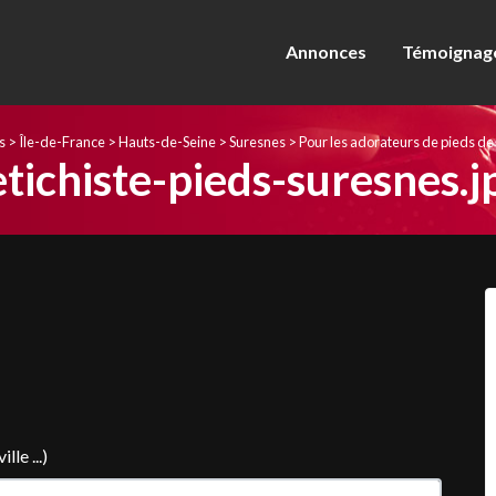
Annonces
Témoignage
s
>
Île-de-France
>
Hauts-de-Seine
>
Suresnes
>
Pour les adorateurs de pieds de
etichiste-pieds-suresnes.j
le ...)