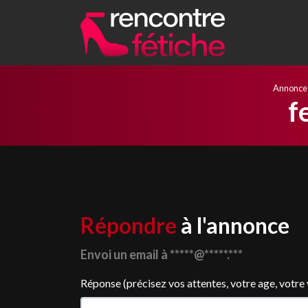
Annonce
f
Répondre
à l'annonce
Envoi un email à *****@*****.***
Réponse (précisez vos attentes, votre age, votre vil