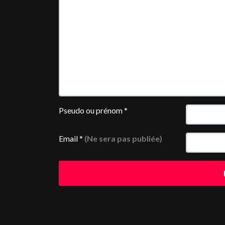
Pseudo ou prénom
*
Email
*
(Ne sera pas publiée)