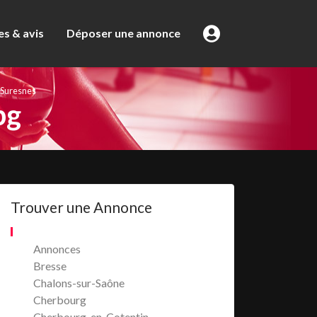
s & avis
Déposer une annonce
 Suresnes
pg
Trouver une Annonce
Annonces
Bresse
Chalons-sur-Saône
Cherbourg
Cherbourg-en-Cotentin