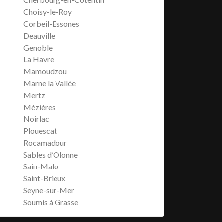
Choisy-le-Roy
Corbeil-Essones
Deauville
Genoble
La Havre
Mamoudzou
Marne la Vallée
Mertz
Mézières
Noirlac
Plouescat
Rocamadour
Sables d’Olonne
Sain-Malo
Saint-Brieux
Seyne-sur-Mer
Soumis à Grasse