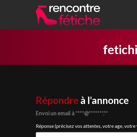
fetich
Répondre
à l'annonce
Envoi un email à ****@*******.**
Réponse (précisez vos attentes, votre age, votre vil