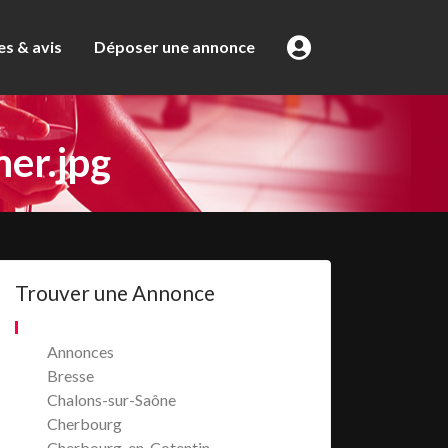
s & avis
Déposer une annonce
mer.jpg
Trouver une Annonce
Annonces
Bresse
Chalons-sur-Saône
Cherbourg
Cherbourg-en-Cotentin