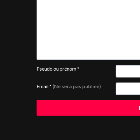
Pseudo ou prénom
*
Email
*
(Ne sera pas publiée)