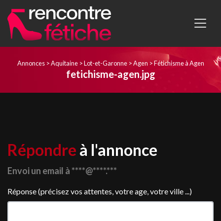
Annonces
>
Aquitaine
>
Lot-et-Garonne
>
Agen
>
Fétichisme à Agen
fetichisme-agen.jpg
Répondre
à l'annonce
Envoi un email à ****@****.***
Réponse (précisez vos attentes, votre age, votre ville ...)