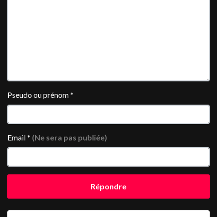
Pseudo ou prénom
*
Email
*
(Ne sera pas publiée)
Répondre