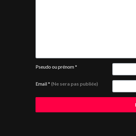
Pseudo ou prénom
*
Email
*
(Ne sera pas publiée)