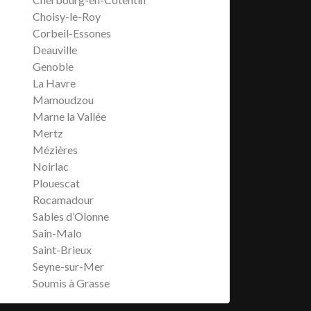
Choisy-le-Roy
Corbeil-Essones
Deauville
Genoble
La Havre
Mamoudzou
Marne la Vallée
Mertz
Mézières
Noirlac
Plouescat
Rocamadour
Sables d’Olonne
Sain-Malo
Saint-Brieux
Seyne-sur-Mer
Soumis à Grasse