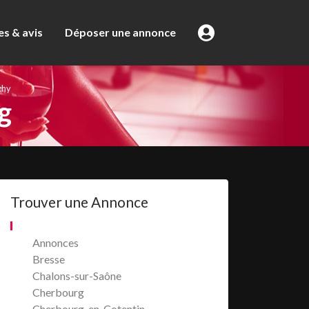
s & avis
Déposer une annonce
chy
g
Trouver une Annonce
Annonces
Bresse
Chalons-sur-Saône
Cherbourg
Cherbourg-en-Cotentin