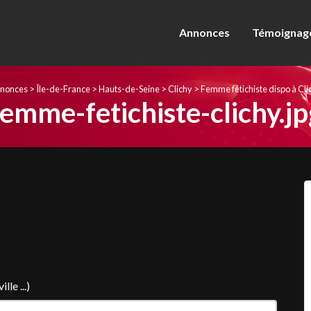
Annonces
Témoignage
nonces
>
Île-de-France
>
Hauts-de-Seine
>
Clichy
>
Femme fétichiste dispo à Cli
femme-fetichiste-clichy.jp
le ...)