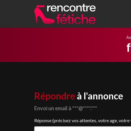
An
Répondre
à l'annonce
Envoi un email à ***@****.***
Réponse (précisez vos attentes, votre age, votre vil