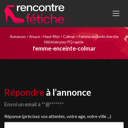
Annonces
>
Alsace
>
Haut-Rhin
>
Colmar
>
Femme enceinte cherche
fétichiste pour PQ rapide
femme-enceinte-colmar
Répondre
à l'annonce
Envoi un email à **@*****.**
Réponse (précisez vos attentes, votre age, votre ville ...)