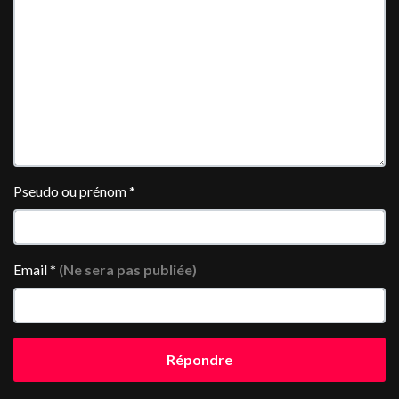
Pseudo ou prénom
*
Email
*
(Ne sera pas publiée)
Répondre