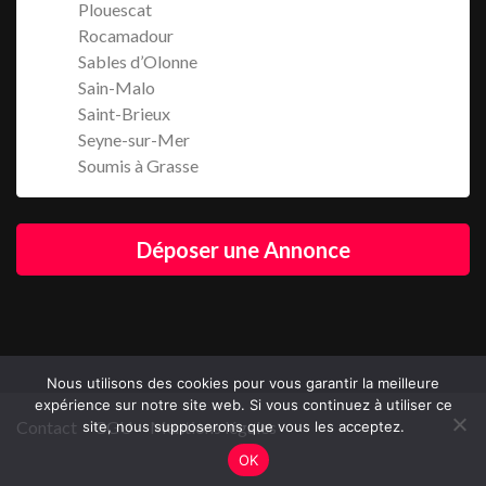
Plouescat
Rocamadour
Sables d’Olonne
Sain-Malo
Saint-Brieux
Seyne-sur-Mer
Soumis à Grasse
Déposer une Annonce
Nous utilisons des cookies pour vous garantir la meilleure
expérience sur notre site web. Si vous continuez à utiliser ce
Contact
CGU
Mentions légales
site, nous supposerons que vous les acceptez.
OK