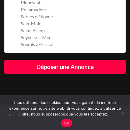
Plouescat
Rocamadour
Sables d’Olonne
Sain-Malo
Saint-Brieux
Seyne-sur-Mer
Soumis à Grasse
Déposer une Annonce
Nous utilisons des cookies pour vous garantir la meilleure
expérience sur notre site web. Si vous continuez à utiliser ce
Contact
CGU
Mentions légales
site, nous supposerons que vous les acceptez.
OK