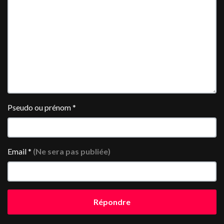
Pseudo ou prénom
*
Email
*
(Ne sera pas publiée)
Répondre