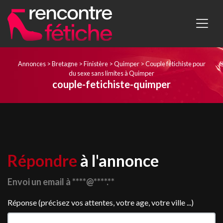
Annonces
>
Bretagne
>
Finistère
>
Quimper
>
Couple fétichiste pour
du sexe sans limites à Quimper
couple-fetichiste-quimper
Répondre
à l'annonce
Envoi un email à ****@****.**
Réponse (précisez vos attentes, votre age, votre ville ...)