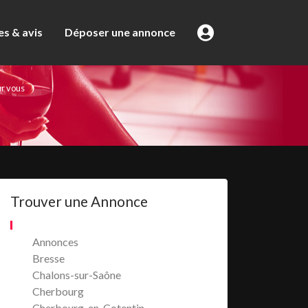
s & avis
Déposer une annonce
ur vous
Trouver une Annonce
Annonces
Bresse
Chalons-sur-Saône
Cherbourg
Cherbourg-en-Cotentin