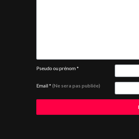
Pseudo ou prénom
*
Email
*
(Ne sera pas publiée)