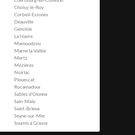
Choisy-le-Roy
Corbeil-Essones
Deauville
Genoble
La Havre
Mamoudzou
Marne la Vallée
Mertz
Mézières
Noirlac
Plouescat
Rocamadour
Sables d’Olonne
Sain-Malo
Saint-Brieux
Seyne-sur-Mer
Soumis à Grasse