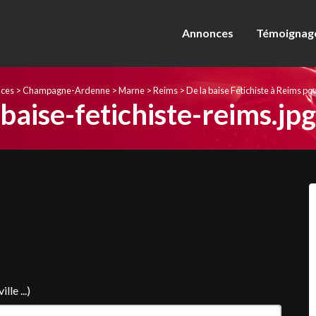
Annonces
Témoignage
ces
>
Champagne-Ardenne
>
Marne
>
Reims
>
De la baise Fétichiste à Reims po
baise-fetichiste-reims.jpg
le ...)