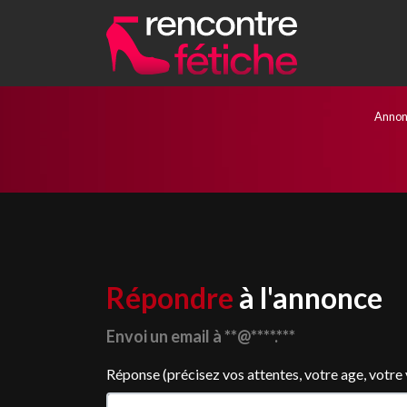
Annon
Répondre
à l'annonce
Envoi un email à **@****.***
Réponse (précisez vos attentes, votre age, votre vil